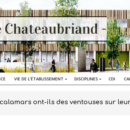
e Chateaubriand -
ICE
VIE DE L’ÉTABLISSEMENT
DISCIPLINES
CDI
CA
Primary
Navigation
Menu
calamars ont-ils des ventouses sur leu