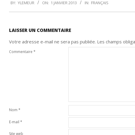
BY:
YLEMEUR
ON:
1 JANVIER 2013
IN:
FRANÇAIS
01-
01
LAISSER UN COMMENTAIRE
Votre adresse e-mail ne sera pas publiée.
Les champs obliga
Commentaire
*
Nom
*
E-mail
*
Site web