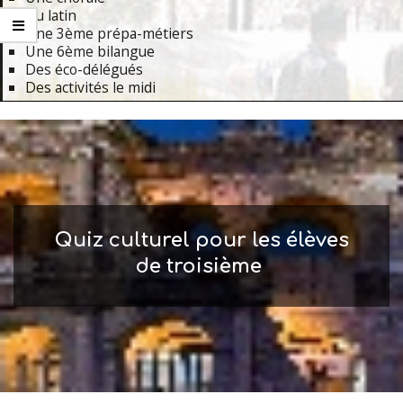
Du latin
Une 3ème prépa-métiers
Une 6ème bilangue
Des éco-délégués
Des activités le midi
Primary
Navigation
Menu
Quiz culturel pour les élèves
de troisième