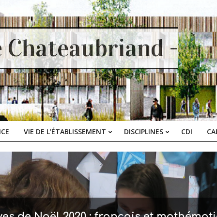
e Chateaubriand -
ICE
VIE DE L’ÉTABLISSEMENT
DISCIPLINES
CDI
CA
Primary
Navigation
Menu
yes de Noël 2020 : français et mathémat