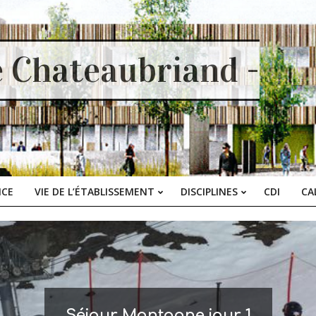
e Chateaubriand -
ICE
VIE DE L’ÉTABLISSEMENT
DISCIPLINES
CDI
CA
Primary
Navigation
Menu
Séjour Montagne jour 1