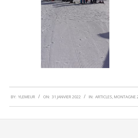
2022-
BY:
YLEMEUR
ON:
31 JANVIER 2022
IN:
ARTICLES
,
MONTAGNE 
01-
31