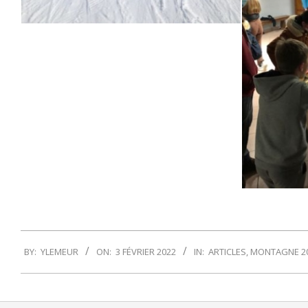
2022-
BY:
YLEMEUR
ON:
3 FÉVRIER 2022
IN:
ARTICLES
,
MONTAGNE 2
02-
03