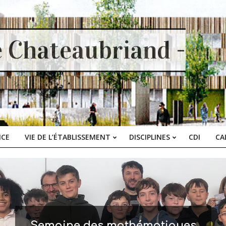
e Chateaubriand -
ICE
VIE DE L’ÉTABLISSEMENT
DISCIPLINES
CDI
CA
Primary
Navigation
Menu
Semaine des mathématiques