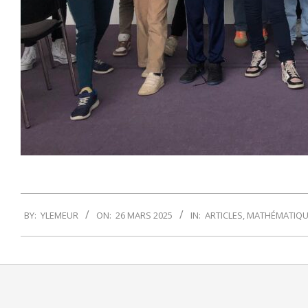
2025-
BY:
YLEMEUR
ON:
26 MARS 2025
IN:
ARTICLES
,
MATHÉMATIQU
03-
26