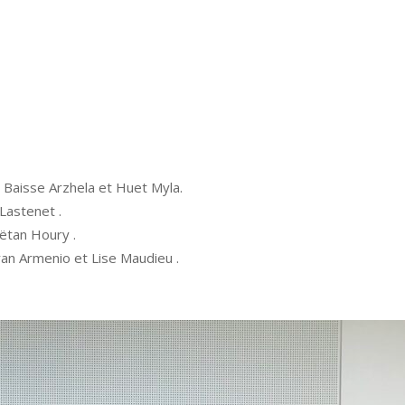
 Baisse Arzhela et Huet Myla.
Lastenet .
ëtan Houry .
yan Armenio et Lise Maudieu .