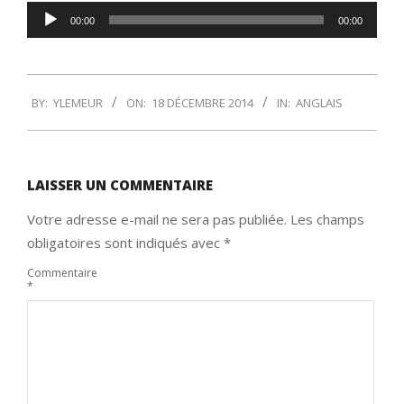
Lecteur
00:00
00:00
audio
2014-
BY:
YLEMEUR
ON:
18 DÉCEMBRE 2014
IN:
ANGLAIS
12-
18
LAISSER UN COMMENTAIRE
Votre adresse e-mail ne sera pas publiée.
Les champs
obligatoires sont indiqués avec
*
Commentaire
*