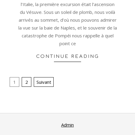
l’Italie, la première excursion était l’ascension
du Vésuve. Sous un soleil de plomb, nous voilà
arrivés au sommet, d’où nous pouvons admirer
la vue sur la baie de Naples, et le souvenir de la
catastrophe de Pompéi nous rappelle à quel
point ce
CONTINUE READING
Pagination
1
2
Suivant
des
publications
Admin