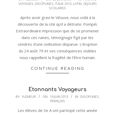
VOYAGES
,
DISCIPLINES
,
ITALIE 2013
,
LATIN
,
SÉJOURS
06-
SCOLAIRES
23
Après avoir gravi le Vésuve, nous voilà à la
découverte de la cité qu’il a détruite: Pompéi.
Extraordinaire impression que de se promener
dans ces ruines, témoignage figé par les
cendres d’une civilisation disparue. L’éruption
du 24 août 79 et ses conséquences visibles
nous rappellent la fragilité de l’être humain.
CONTINUE READING
Etonnants Voyageurs
2013-
BY:
YLEMEUR
ON:
19 JUIN 2013
IN:
DISCIPLINES
,
FRANÇAIS
06-
19
Les élèves de 3e A ont participé cette année