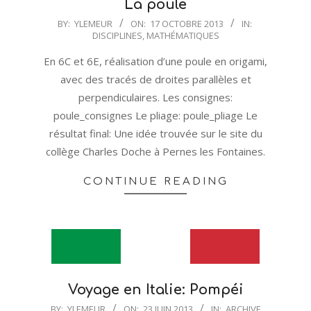
La poule
2013-
BY:
YLEMEUR
ON:
17 OCTOBRE 2013
IN:
DISCIPLINES
,
MATHÉMATIQUES
10-
17
En 6C et 6E, réalisation d’une poule en origami,
avec des tracés de droites parallèles et
perpendiculaires. Les consignes:
poule_consignes Le pliage: poule_pliage Le
résultat final: Une idée trouvée sur le site du
collège Charles Doche à Pernes les Fontaines.
CONTINUE READING
Voyage en Italie: Pompéi
2013-
BY:
YLEMEUR
ON:
23 JUIN 2013
IN:
ARCHIVE