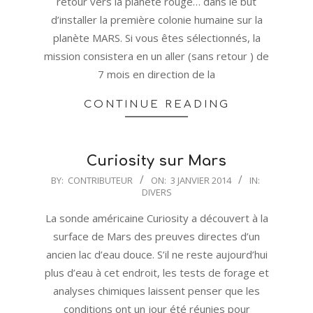
retour vers la planète rouge… dans le but
d’installer la première colonie humaine sur la
planète MARS. Si vous êtes sélectionnés, la
mission consistera en un aller (sans retour ) de
7 mois en direction de la
CONTINUE READING
Curiosity sur Mars
2014-
BY:
CONTRIBUTEUR
ON:
3 JANVIER 2014
IN:
DIVERS
01-
03
La sonde américaine Curiosity a découvert à la
surface de Mars des preuves directes d’un
ancien lac d’eau douce. S’il ne reste aujourd’hui
plus d’eau à cet endroit, les tests de forage et
analyses chimiques laissent penser que les
conditions ont un jour été réunies pour