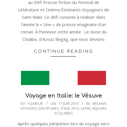
au Défi Presse Fiction du Festival de
Littérature et Cinéma Étonnants Voyageurs de
Saint-Malo. Ce défi consiste à réaliser dans
l’année la « Une » de presse imaginaire d’un
roman. À l’honneur cette année : Le Gone du
Chaâba, d’Azouz Begag, que nous devions
CONTINUE READING
Voyage en Italie: le Vésuve
2013-
BY:
YLEMEUR
ON:
17 JUIN 2013
IN:
ARCHIVE
VOYAGES
,
DISCIPLINES
,
ITALIE 2013
,
LATIN
,
SÉJOURS
06-
SCOLAIRES
17
Après quelques péripéties lors du voyage vers