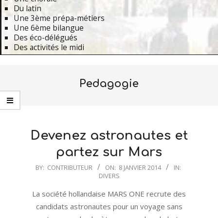
Du latin
Une 3ème prépa-métiers
Une 6ème bilangue
Des éco-délégués
Des activités le midi
Primary
Navigation
Pedagogie
Menu
Devenez astronautes et
partez sur Mars
2014-
BY:
CONTRIBUTEUR
ON:
8 JANVIER 2014
IN:
DIVERS
01-
08
La société hollandaise MARS ONE recrute des
candidats astronautes pour un voyage sans