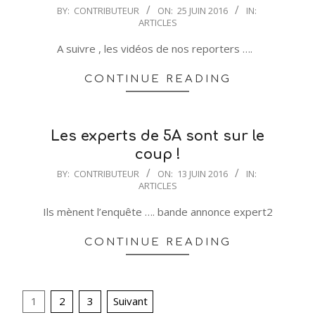
2016-
BY:
CONTRIBUTEUR
ON:
25 JUIN 2016
IN:
ARTICLES
06-
25
A suivre , les vidéos de nos reporters ….
CONTINUE READING
Les experts de 5A sont sur le
coup !
2016-
BY:
CONTRIBUTEUR
ON:
13 JUIN 2016
IN:
ARTICLES
06-
13
Ils mènent l’enquête …. bande annonce expert2
CONTINUE READING
Pagination
1
2
3
Suivant