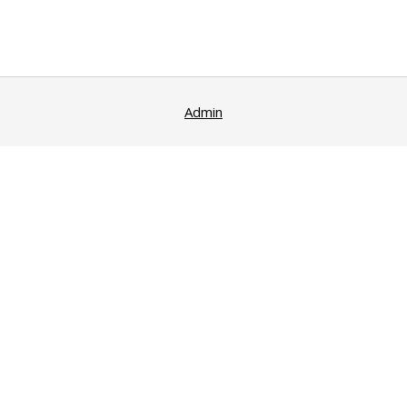
des
publications
Admin