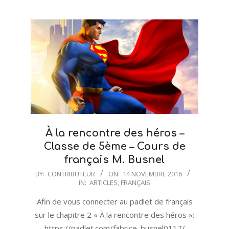
À la rencontre des héros –
Classe de 5ème – Cours de
français M. Busnel
2016-
BY:
CONTRIBUTEUR
ON:
14 NOVEMBRE 2016
IN:
ARTICLES
,
FRANÇAIS
11-
14
Afin de vous connecter au padlet de français
sur le chapitre 2 « À la rencontre des héros »:
https://padlet.com/fabrice_busnel0117/