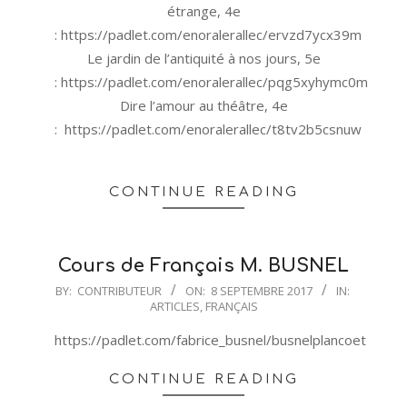
étrange, 4e
: https://padlet.com/enoralerallec/ervzd7ycx39m
Le jardin de l’antiquité à nos jours, 5e
: https://padlet.com/enoralerallec/pqg5xyhymc0m
Dire l’amour au théâtre, 4e
: https://padlet.com/enoralerallec/t8tv2b5csnuw
CONTINUE READING
Cours de Français M. BUSNEL
2017-
BY:
CONTRIBUTEUR
ON:
8 SEPTEMBRE 2017
IN:
ARTICLES
,
FRANÇAIS
09-
08
https://padlet.com/fabrice_busnel/busnelplancoet
CONTINUE READING