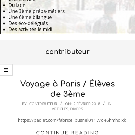
Du latin
Une 3ème prépa-métiers
Une 6ème bilangue
Des éco-délégués
Des activités le midi
Primary
Navigation
contributeur
Menu
Voyage à Paris / Élèves
de 3ème
2018-
BY:
CONTRIBUTEUR
ON:
2 FÉVRIER 2018
IN:
ARTICLES
,
DIVERS
02-
02
https://padlet.com/fabrice_busnel0117/o46hmhdlxk28
CONTINUE READING