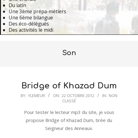
Du latin
Une 3ème prépa-métiers
Une 6ème bilangue
Des éco-délégués
Des activités le midi
Primary
Navigation
Son
Menu
Bridge of Khazad Dum
2012-
BY:
YLEMEUR
ON:
22 OCTOBRE 2012
IN:
NON
CLASSÉ
10-
22
Pour tester le lecteur mp3 du site, je vous
propose Bridge of Khazad Dum, tirée du
Seigneur des Anneaux.