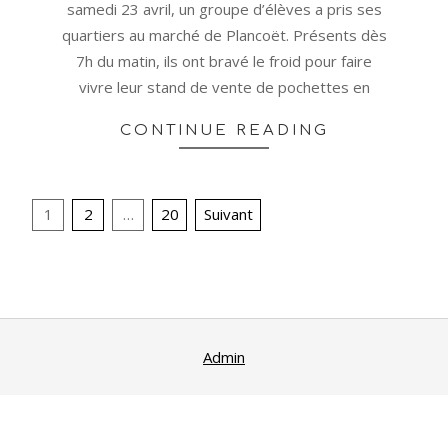
samedi 23 avril, un groupe d’élèves a pris ses
quartiers au marché de Plancoët. Présents dès
7h du matin, ils ont bravé le froid pour faire
vivre leur stand de vente de pochettes en
CONTINUE READING
Pagination
1
2
…
20
Suivant
des
publications
Admin