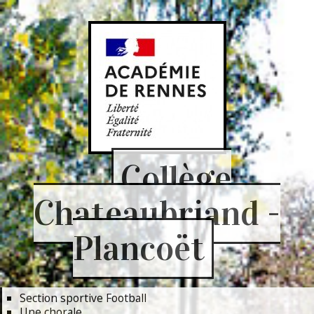
Skip
to
content
Collège
Chateaubriand -
Plancoët
Section sportive Football
Une chorale