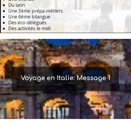
Du latin
Une 3ème prépa-métiers
Une 6ème bilangue
Des éco-délégués
Des activités le midi
Primary
Navigation
Menu
Voyage en Italie: Message 1