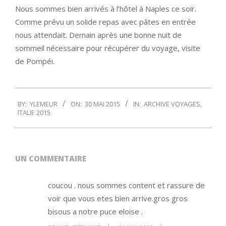
Nous sommes bien arrivés à l’hôtel à Naples ce soir.
Comme prévu un solide repas avec pâtes en entrée
nous attendait. Demain après une bonne nuit de
sommeil nécessaire pour récupérer du voyage, visite
de Pompéi.
2015-
BY:
YLEMEUR
ON:
30 MAI 2015
IN:
ARCHIVE VOYAGES
,
05-
ITALIE 2015
30
UN COMMENTAIRE
coucou . nous sommes content et rassure de
voir que vous etes bien arrive.gros gros
bisous a notre puce eloise .