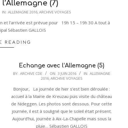
l’Allemagne (7)
IN:
ALLEMAGNE 2016
,
ARCHIVE VOYAGES
n et l’arrivée est prévue pour 19h 15 – 19h 30 A tout à
cipal Sébastien GALLOIS
E READING
Echange avec l’Allemagne (5)
2016-
BY:
ARCHIVE CDE
ON:
3 JUIN 2016
IN:
ALLEMAGNE
2016
,
ARCHIVE VOYAGES
06-
03
Bonjour, La journée de hier s’est bien déroulée :
accueil à la Mairie de Kreuzau puis visite du château
de Nideggen. Les photos sont dessous. Pour cette
journée, il est à souligné que le soleil était présent.
Aujourd’hui, journée à Aix-La-Chapelle mais sous la
pluie… Sébastien GALLOIS