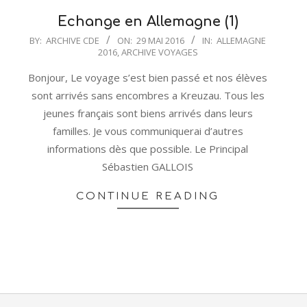
Echange en Allemagne (1)
2016-
BY:
ARCHIVE CDE
ON:
29 MAI 2016
IN:
ALLEMAGNE
2016
,
ARCHIVE VOYAGES
05-
29
Bonjour, Le voyage s’est bien passé et nos élèves
sont arrivés sans encombres a Kreuzau. Tous les
jeunes français sont biens arrivés dans leurs
familles. Je vous communiquerai d’autres
informations dès que possible. Le Principal
Sébastien GALLOIS
CONTINUE READING