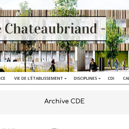
e Chateaubriand -
ICE
VIE DE L’ÉTABLISSEMENT
DISCIPLINES
CDI
CA
Primary
Navigation
Menu
Archive CDE