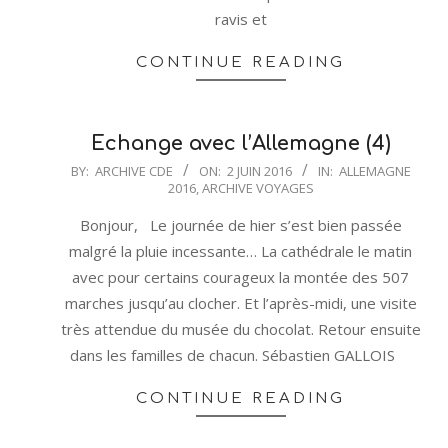
ravis et
CONTINUE READING
Echange avec l’Allemagne (4)
2016-
BY:
ARCHIVE CDE
ON:
2 JUIN 2016
IN:
ALLEMAGNE
2016
,
ARCHIVE VOYAGES
06-
02
Bonjour, Le journée de hier s’est bien passée
malgré la pluie incessante… La cathédrale le matin
avec pour certains courageux la montée des 507
marches jusqu’au clocher. Et l’après-midi, une visite
très attendue du musée du chocolat. Retour ensuite
dans les familles de chacun. Sébastien GALLOIS
CONTINUE READING