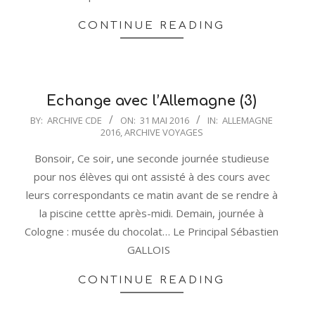
CONTINUE READING
Echange avec l’Allemagne (3)
2016-
BY:
ARCHIVE CDE
ON:
31 MAI 2016
IN:
ALLEMAGNE
2016
,
ARCHIVE VOYAGES
05-
31
Bonsoir, Ce soir, une seconde journée studieuse
pour nos élèves qui ont assisté à des cours avec
leurs correspondants ce matin avant de se rendre à
la piscine cettte après-midi. Demain, journée à
Cologne : musée du chocolat… Le Principal Sébastien
GALLOIS
CONTINUE READING