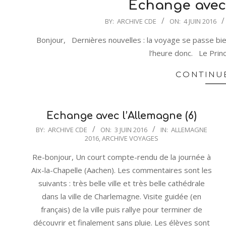
Echange avec 
2016-
BY:
ARCHIVE CDE
ON:
4 JUIN 2016
06-
Bonjour, Dernières nouvelles : la voyage se passe bie
04
l’heure donc. Le Prin
CONTINU
Echange avec l’Allemagne (6)
2016-
BY:
ARCHIVE CDE
ON:
3 JUIN 2016
IN:
ALLEMAGNE
2016
,
ARCHIVE VOYAGES
06-
03
Re-bonjour, Un court compte-rendu de la journée à
Aix-la-Chapelle (Aachen). Les commentaires sont les
suivants : très belle ville et très belle cathédrale
dans la ville de Charlemagne. Visite guidée (en
français) de la ville puis rallye pour terminer de
découvrir et finalement sans pluie. Les élèves sont