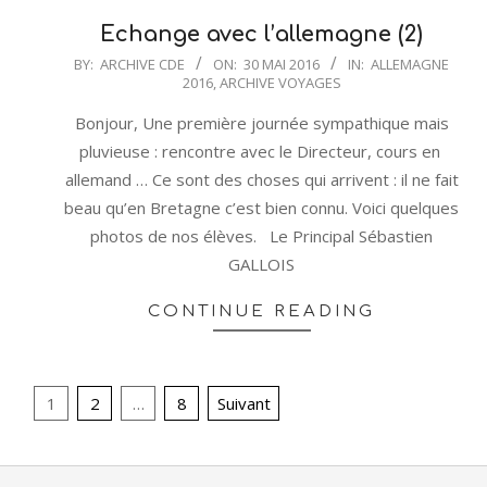
Echange avec l’allemagne (2)
2016-
BY:
ARCHIVE CDE
ON:
30 MAI 2016
IN:
ALLEMAGNE
2016
,
ARCHIVE VOYAGES
05-
30
Bonjour, Une première journée sympathique mais
pluvieuse : rencontre avec le Directeur, cours en
allemand … Ce sont des choses qui arrivent : il ne fait
beau qu’en Bretagne c’est bien connu. Voici quelques
photos de nos élèves. Le Principal Sébastien
GALLOIS
CONTINUE READING
Pagination
1
2
…
8
Suivant
des
publications