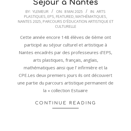
Séjour à Nantes
2025-
BY:
YLEMEUR
ON:
8 MAI 2025
IN:
ARTS
PLASTIQUES
,
EPS
,
FEATURED
,
MATHÉMATIQUES
,
05-
NANTES 2025
,
PARCOURS D'ÉDUCATION ARTISTIQUE ET
08
CULTURELLE
Cette année encore 148 élèves de 6ème ont
participé au séjour culturel et artistique à
Nantes encadrés par des professeures d’EPS,
arts plastiques, français, anglais,
mathématiques ainsi que l’ infirmière et la
CPE.Les deux premiers jours ils ont découvert
une partie du parcours artistique permanent de
la « collection Estuaire
CONTINUE READING