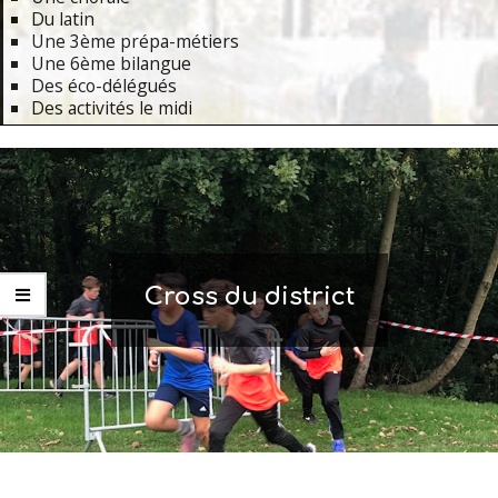
Du latin
Une 3ème prépa-métiers
Une 6ème bilangue
Des éco-délégués
Des activités le midi
Primary
Navigation
Menu
Cross du district