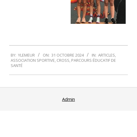
2024-
BY:
YLEMEUR
ON:
31 OCTOBRE 2024
IN:
ARTICLES
,
10-
ASSOCIATION SPORTIVE
,
CROSS
,
PARCOURS ÉDUCATIF DE
31
SANTÉ
Admin