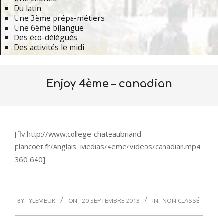
Du latin
Une 3ème prépa-métiers
Une 6ème bilangue
Des éco-délégués
Des activités le midi
Primary
Navigation
Enjoy 4ème – canadian
Menu
[flv:http://www.college-chateaubriand-
plancoet.fr/Anglais_Medias/4eme/Videos/canadian.mp4
360 640]
2013-
BY:
YLEMEUR
ON:
20 SEPTEMBRE 2013
IN:
NON CLASSÉ
09-
20