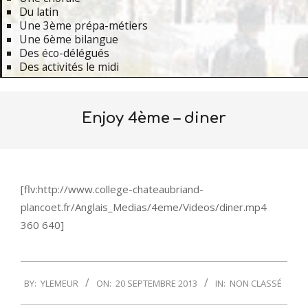
Du latin
Une 3ème prépa-métiers
Une 6ème bilangue
Des éco-délégués
Des activités le midi
Primary
Navigation
Enjoy 4ème – diner
Menu
[flv:http://www.college-chateaubriand-
plancoet.fr/Anglais_Medias/4eme/Videos/diner.mp4
360 640]
2013-
BY:
YLEMEUR
ON:
20 SEPTEMBRE 2013
IN:
NON CLASSÉ
09-
20