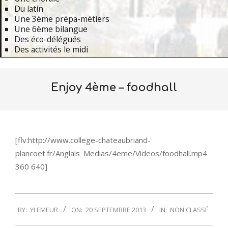
Du latin
Une 3ème prépa-métiers
Une 6ème bilangue
Des éco-délégués
Des activités le midi
Primary
Navigation
Enjoy 4ème – foodhall
Menu
[flv:http://www.college-chateaubriand-
plancoet.fr/Anglais_Medias/4eme/Videos/foodhall.mp4
360 640]
2013-
BY:
YLEMEUR
ON:
20 SEPTEMBRE 2013
IN:
NON CLASSÉ
09-
20