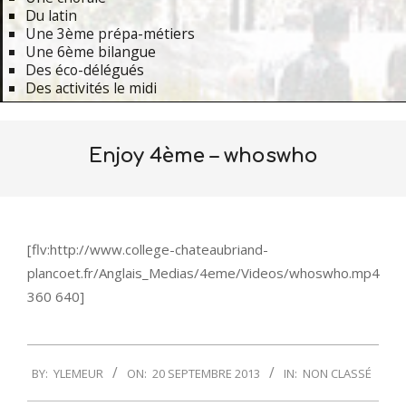
Du latin
Une 3ème prépa-métiers
Une 6ème bilangue
Des éco-délégués
Des activités le midi
Primary
Navigation
Enjoy 4ème – whoswho
Menu
[flv:http://www.college-chateaubriand-
plancoet.fr/Anglais_Medias/4eme/Videos/whoswho.mp4
360 640]
2013-
BY:
YLEMEUR
ON:
20 SEPTEMBRE 2013
IN:
NON CLASSÉ
09-
20