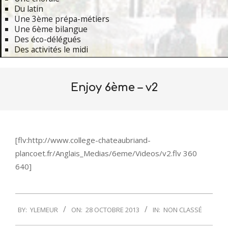
Du latin
Une 3ème prépa-métiers
Une 6ème bilangue
Des éco-délégués
Des activités le midi
Primary
Navigation
Enjoy 6ème – v2
Menu
[flv:http://www.college-chateaubriand-
plancoet.fr/Anglais_Medias/6eme/Videos/v2.flv 360
640]
2013-
BY:
YLEMEUR
ON:
28 OCTOBRE 2013
IN:
NON CLASSÉ
10-
28