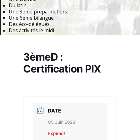
Du latin
Une 3ème prépa-métiers
Une 6ème bilangue
Des éco-délégués
Des activités le midi
Primary
Navigation
3èmeD :
Menu
Certification PIX
DATE
05 Juin 2023
Expired!