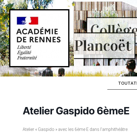
Skip
to
content
Collèg
Plancoët
TOUTAT
Atelier Gaspido 6èmeE
Atelier « Gaspido » avec les 6ème E dans l’amphithéâtre.