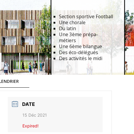
Section sportive Football
Une chorale
Du latin
Une 3ème prépa-
métiers
Une 6ème bilangue
Des éco-délégués
Des activités le midi
LENDRIER
DATE
15 Déc 2021
Expired!