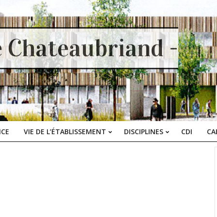
e Chateaubriand -
ICE
VIE DE L’ÉTABLISSEMENT
DISCIPLINES
CDI
CA
Primary
Navigation
Menu