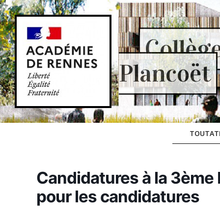
Skip
to
content
Collèg
Plancoët
TOUTAT
Candidatures à la 3ème P
pour les candidatures