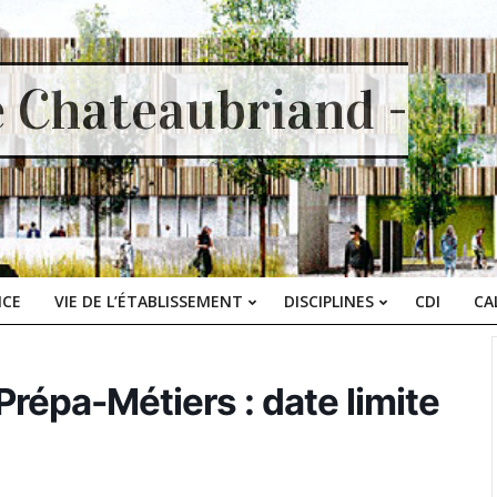
e Chateaubriand -
ICE
VIE DE L’ÉTABLISSEMENT
DISCIPLINES
CDI
CA
Primary
Navigation
Menu
répa-Métiers : date limite