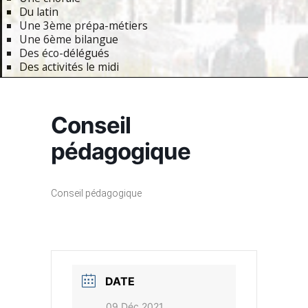
Du latin
Une 3ème prépa-métiers
Une 6ème bilangue
Des éco-délégués
Des activités le midi
Primary
Navigation
Conseil
Menu
pédagogique
Conseil pédagogique
DATE
09 Déc 2021