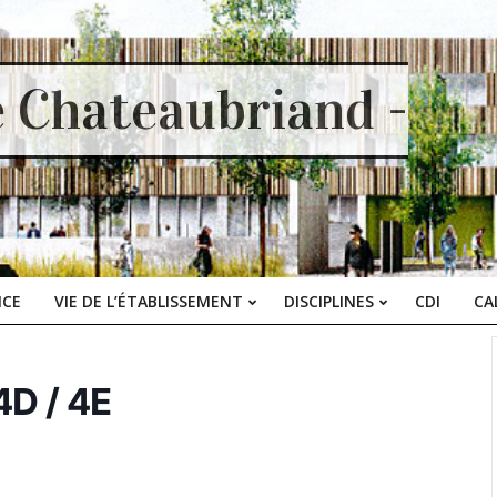
e Chateaubriand -
ICE
VIE DE L’ÉTABLISSEMENT
DISCIPLINES
CDI
CA
Primary
Navigation
Menu
4D / 4E