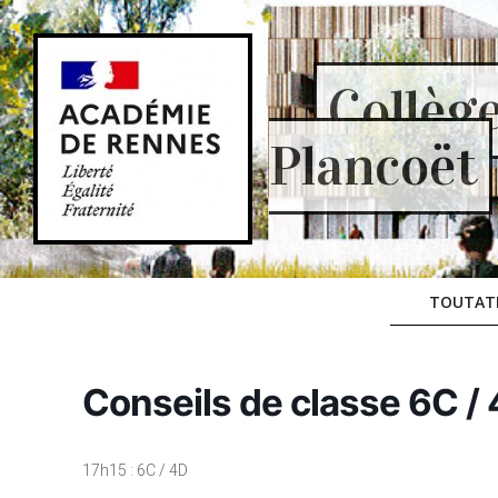
Skip
to
content
Collèg
Plancoët
TOUTAT
Conseils de classe 6C / 
17h15 : 6C / 4D