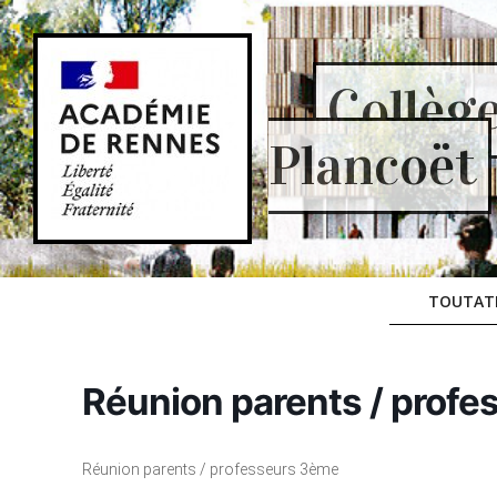
Skip
to
content
Collèg
Plancoët
TOUTAT
Réunion parents / prof
Réunion parents / professeurs 3ème