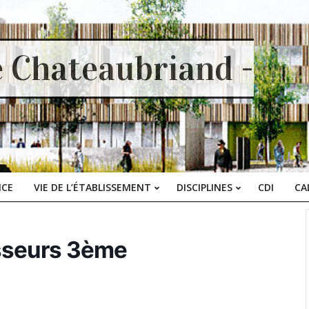
e Chateaubriand -
ICE
VIE DE L’ÉTABLISSEMENT
DISCIPLINES
CDI
CA
Primary
Navigation
Menu
esseurs 3ème