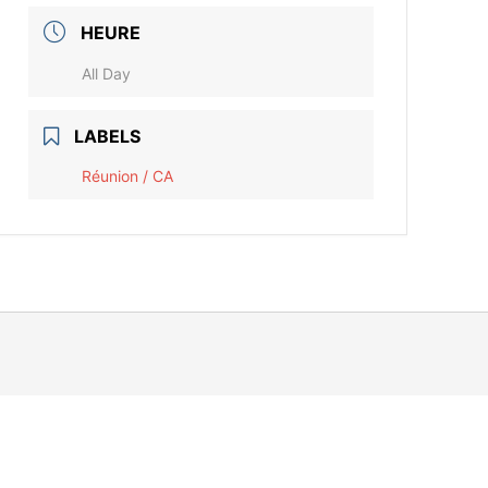
HEURE
All Day
LABELS
Réunion / CA