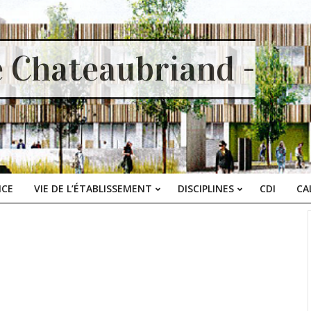
e Chateaubriand -
ICE
VIE DE L’ÉTABLISSEMENT
DISCIPLINES
CDI
CA
Primary
Navigation
Menu