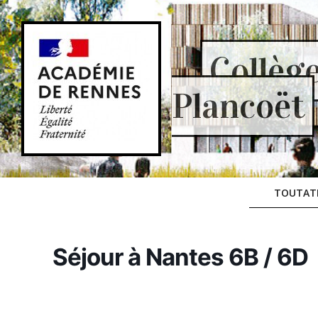
Skip
to
content
Collèg
Plancoët
TOUTAT
Séjour à Nantes 6B / 6D