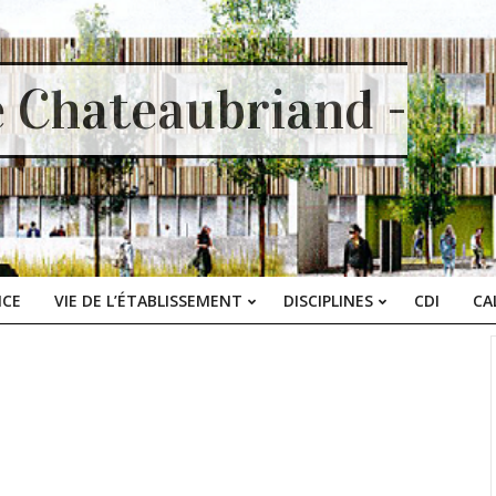
e Chateaubriand -
ICE
VIE DE L’ÉTABLISSEMENT
DISCIPLINES
CDI
CA
Primary
Navigation
Menu