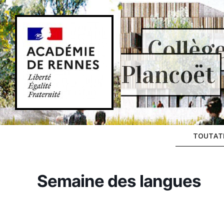
Skip
to
content
Collèg
Plancoët
TOUTAT
Semaine des langues