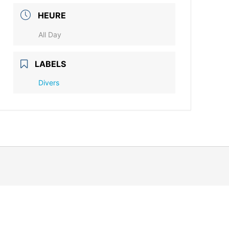
HEURE
All Day
LABELS
Divers