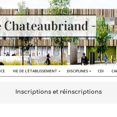
e Chateaubriand -
ICE
VIE DE L’ÉTABLISSEMENT
DISCIPLINES
CDI
CA
Primary
Navigation
Menu
Inscriptions et réinscriptions