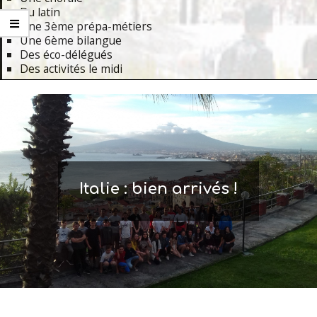
Du latin
Une 3ème prépa-métiers
Une 6ème bilangue
Des éco-délégués
Des activités le midi
Primary
Navigation
Menu
Italie : bien arrivés !