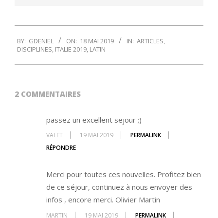
2019-
BY:
GDENIEL
ON:
18 MAI 2019
IN:
ARTICLES
,
05-
DISCIPLINES
,
ITALIE 2019
,
LATIN
18
2 COMMENTAIRES
passez un excellent sejour ;)
VALET
19 MAI 2019
PERMALINK
RÉPONDRE
Merci pour toutes ces nouvelles. Profitez bien
de ce séjour, continuez à nous envoyer des
infos , encore merci. Olivier Martin
MARTIN
19 MAI 2019
PERMALINK