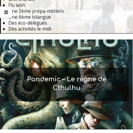
Du latin
Une 3ème prépa-métiers
Une 6ème bilangue
Des éco-délégués
Des activités le midi
Primary
Navigation
Menu
Pandemic – Le règne de
Cthulhu