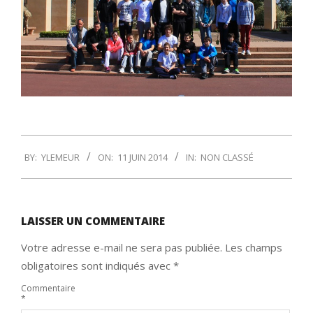
2014-
BY:
YLEMEUR
ON:
11 JUIN 2014
IN:
NON CLASSÉ
06-
11
LAISSER UN COMMENTAIRE
Votre adresse e-mail ne sera pas publiée.
Les champs
obligatoires sont indiqués avec
*
Commentaire
*