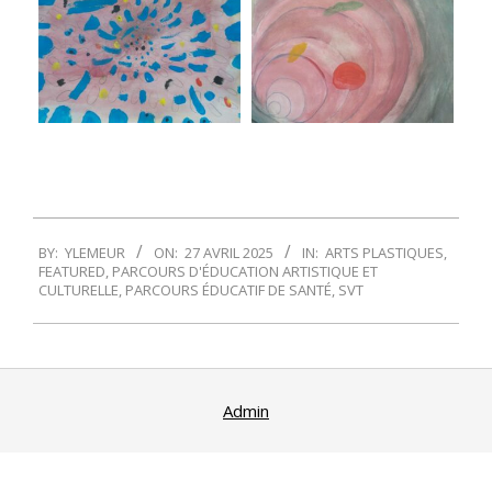
2025-
BY:
YLEMEUR
ON:
27 AVRIL 2025
IN:
ARTS PLASTIQUES
,
04-
FEATURED
,
PARCOURS D'ÉDUCATION ARTISTIQUE ET
27
CULTURELLE
,
PARCOURS ÉDUCATIF DE SANTÉ
,
SVT
Admin