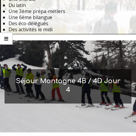
Du latin
Une 3ème prépa-métiers
Une 6ème bilangue
Des éco-délégués
Des activités le midi
Primary
Navigation
Menu
Séjour Montagne 4B / 4D Jour
4