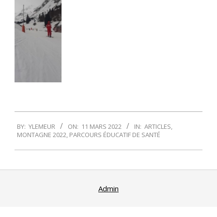
2022-
BY:
YLEMEUR
ON:
11 MARS 2022
IN:
ARTICLES
,
03-
MONTAGNE 2022
,
PARCOURS ÉDUCATIF DE SANTÉ
11
Admin