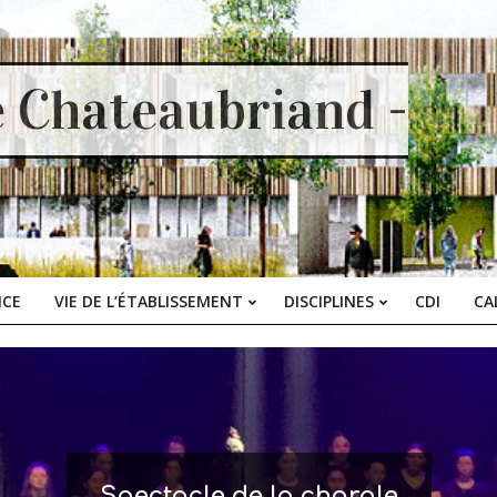
e Chateaubriand -
ICE
VIE DE L’ÉTABLISSEMENT
DISCIPLINES
CDI
CA
Primary
Navigation
Menu
Spectacle de la chorale