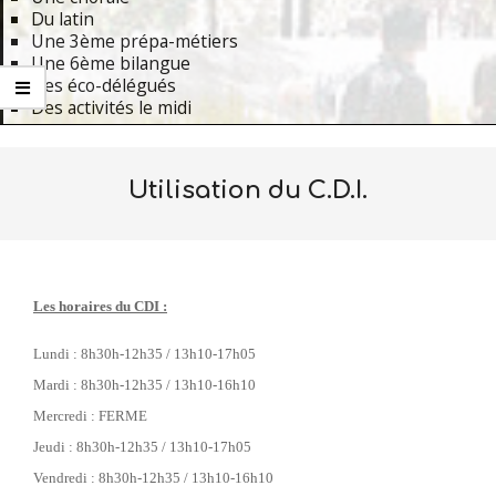
Du latin
Une 3ème prépa-métiers
Une 6ème bilangue
Des éco-délégués
Des activités le midi
Primary
Navigation
Utilisation du C.D.I.
Menu
Les horaires du CDI :
Lundi :
8h30
h-12h3
5
/ 13h
10
-17h
05
Mardi :
8h30
h-12h3
5
/ 13h
10
-16h
10
Mercredi : FERME
Jeudi :
8h30
h-12h3
5
/ 13h
10
-17h
05
Vendredi :
8h30
h-12h3
5
/ 13h
10
-16h
10