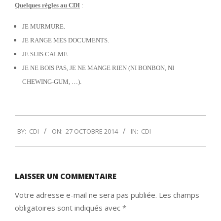
Quelques règles
au CDI
:
JE MURMURE.
JE RANGE MES DOCUMENTS.
JE SUIS CALME.
JE NE BOIS PAS, JE NE MANGE RIEN (NI BONBON, NI
CHEWING-GUM, …).
2014-
BY:
CDI
ON:
27 OCTOBRE 2014
IN:
CDI
10-
27
LAISSER UN COMMENTAIRE
Votre adresse e-mail ne sera pas publiée.
Les champs
obligatoires sont indiqués avec
*