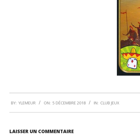
2018-
BY:
YLEMEUR
ON:
5 DÉCEMBRE 2018
IN:
CLUB JEUX
12-
05
LAISSER UN COMMENTAIRE