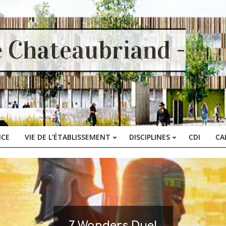
e Chateaubriand -
ICE
VIE DE L’ÉTABLISSEMENT
DISCIPLINES
CDI
CA
Primary
Navigation
Menu
7 Wonders Duel