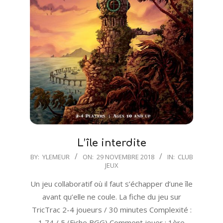
L’île interdite
2018-
BY:
YLEMEUR
ON:
29 NOVEMBRE 2018
IN:
CLUB
JEUX
11-
29
Un jeu collaboratif où il faut s’échapper d’une île
avant qu’elle ne coule. La fiche du jeu sur
TricTrac 2-4 joueurs / 30 minutes Complexité :
1,74 / 5 (Fiche BGG) Comment jouer : 1ère