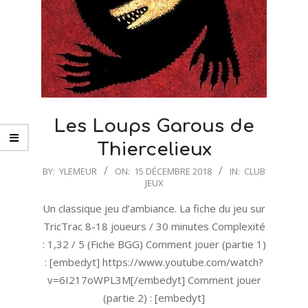
Les Loups Garous de
Thiercelieux
2018-
BY:
YLEMEUR
ON:
15 DÉCEMBRE 2018
IN:
CLUB
JEUX
12-
15
Un classique jeu d’ambiance. La fiche du jeu sur
TricTrac 8-18 joueurs / 30 minutes Complexité
: 1,32 / 5 (Fiche BGG) Comment jouer (partie 1)
: [embedyt] https://www.youtube.com/watch?
v=6I217oWPL3M[/embedyt] Comment jouer
(partie 2) : [embedyt]