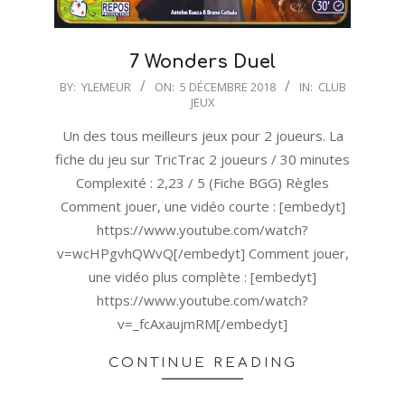
7 Wonders Duel
2018-
BY:
YLEMEUR
ON:
5 DÉCEMBRE 2018
IN:
CLUB
JEUX
12-
05
Un des tous meilleurs jeux pour 2 joueurs. La
fiche du jeu sur TricTrac 2 joueurs / 30 minutes
Complexité : 2,23 / 5 (Fiche BGG) Règles
Comment jouer, une vidéo courte : [embedyt]
https://www.youtube.com/watch?
v=wcHPgvhQWvQ[/embedyt] Comment jouer,
une vidéo plus complète : [embedyt]
https://www.youtube.com/watch?
v=_fcAxaujmRM[/embedyt]
CONTINUE READING