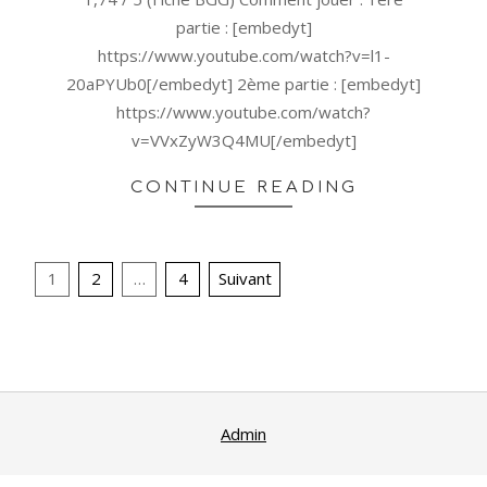
partie : [embedyt]
https://www.youtube.com/watch?v=l1-
20aPYUb0[/embedyt] 2ème partie : [embedyt]
https://www.youtube.com/watch?
v=VVxZyW3Q4MU[/embedyt]
CONTINUE READING
Pagination
1
2
…
4
Suivant
des
publications
Admin