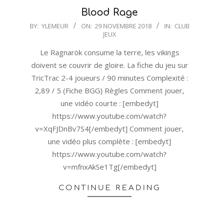
Blood Rage
2018-
BY:
YLEMEUR
ON:
29 NOVEMBRE 2018
IN:
CLUB
JEUX
11-
29
Le Ragnarök consume la terre, les vikings
doivent se couvrir de gloire. La fiche du jeu sur
TricTrac 2-4 joueurs / 90 minutes Complexité :
2,89 / 5 (Fiche BGG) Règles Comment jouer,
une vidéo courte : [embedyt]
https://www.youtube.com/watch?
v=XqFJDnBv7S4[/embedyt] Comment jouer,
une vidéo plus complète : [embedyt]
https://www.youtube.com/watch?
v=mfnxAkSe1Tg[/embedyt]
CONTINUE READING