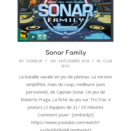
Sonar Family
2018-
BY:
YLEMEUR
ON:
4 DÉCEMBRE 2018
IN:
CLUB
JEUX
12-
04
La bataille navale en jeu de plateau. La version
simplifiée, mais du coup, meilleure (avis
personnel), de Captain Sonar. Un jeu de
Roberto Fraga. La fiche du jeu sur TricTrac 4
joueurs (2 équipes de 2) / 30 minutes
Comment jouer : [embedyt]
https://www.youtube.com/watch?
v=djr6Rj0hiJM[/embedyt]