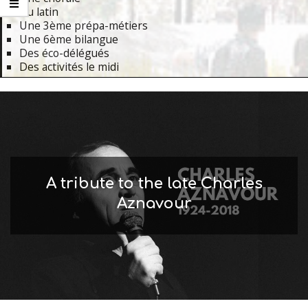
Du latin
Une 3ème prépa-métiers
Une 6ème bilangue
Des éco-délégués
Des activités le midi
Primary
Navigation
Menu
A tribute to the late Charles
Aznavour