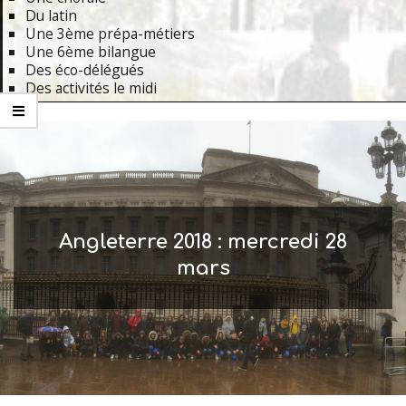
Du latin
Une 3ème prépa-métiers
Une 6ème bilangue
Des éco-délégués
Des activités le midi
Primary
Navigation
Menu
Angleterre 2018 : mercredi 28
mars