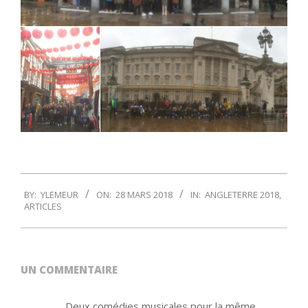
2018-
BY:
YLEMEUR
ON:
28 MARS 2018
IN:
ANGLETERRE 2018
,
03-
ARTICLES
28
UN COMMENTAIRE
Deux comédies musicales pour la même