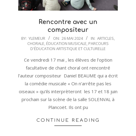
Rencontre avec un
compositeur
2024-
BY:
YLEMEUR
ON:
26 MAI 2024
IN:
ARTICLES
,
CHORALE
,
ÉDUCATION MUSICALE
,
PARCOURS
05-
D'ÉDUCATION ARTISTIQUE ET CULTURELLE
26
Ce vendredi 17 mai , les élèves de l’option
facultative de chant choral ont rencontré
l’auteur compositeur Daniel BEAUME qui a écrit
la comédie musicale « On n’arrête pas les
oiseaux » qu’ils interprèteront les 17 et 18 juin
prochain sur la scène de la salle SOLENVAL à
Plancoët. Ils ont pu
CONTINUE READING