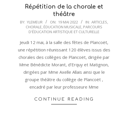
Répétition de la chorale et
théâtre
2022-
BY:
YLEMEUR
ON:
19 MAI 2022
IN:
ARTICLES
,
CHORALE
,
ÉDUCATION MUSICALE
,
PARCOURS
05-
D'ÉDUCATION ARTISTIQUE ET CULTURELLE
19
Jeudi 12 mai, à la salle des fêtes de Plancoët,
une répétition réunissant 120 élèves issus des
chorales des collèges de Plancoët, dirigée par
Mme Bénédicte Morant, d’Erquy et Matignon,
dirigées par Mme Axelle Allais ainsi que le
groupe théâtre du collège de Plancoët ,
encadré par leur professeure Mme
CONTINUE READING