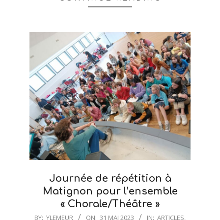
Journée de répétition à
Matignon pour l’ensemble
« Chorale/Théâtre »
2023-
BY:
YLEMEUR
ON:
31 MAI 2023
IN:
ARTICLES
,