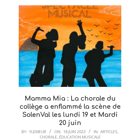
Mamma Mia : La chorale du
collège a enflammé la scène de
SolenVal les lundi 19 et Mardi
20 juin
2023-
BY:
YLEMEUR
ON:
18 JUIN 2023
IN:
ARTICLES
,
CHORALE
,
ÉDUCATION MUSICALE
06-