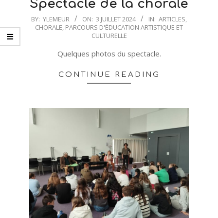
Spectacle de la chorale
2024-
BY:
YLEMEUR
ON:
3 JUILLET 2024
IN:
ARTICLES
,
CHORALE
,
PARCOURS D'ÉDUCATION ARTISTIQUE ET
07-
CULTURELLE
03
Quelques photos du spectacle.
CONTINUE READING