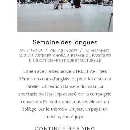
Semaine des langues
2023-
BY:
YLEMEUR
ON:
4 JUIN 2023
IN:
ALLEMAND
,
ANGLAIS
,
ARTICLES
,
CHORALE
,
ESPAGNOL
,
PARCOURS
06-
D'ÉDUCATION ARTISTIQUE ET CULTURELLE
04
En lien avec la séquence STREET ART des
3èmes en cours d’anglais, et pour faire suite à
l’atelier « Création Danse » du matin, un
spectacle de Hip Hop assuré par la compagnie
rennaise « Primitif » pour tous les élèves du
collège. Sur le thème « Un jour, un pays, un
menu », une équipe
CONTINUE READING