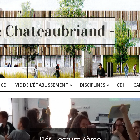
e Chateaubriand -
ICE
VIE DE L’ÉTABLISSEMENT
DISCIPLINES
CDI
CA
Primary
Navigation
Menu
Défi-lecture 6ème