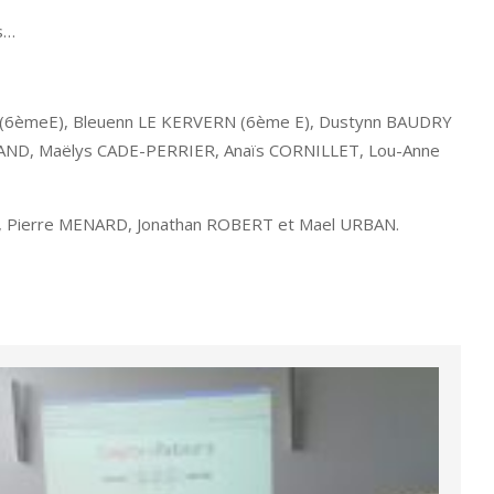
us…
ME (6èmeE), Bleuenn LE KERVERN (6ème E), Dustynn BAUDRY
RAND, Maëlys CADE-PERRIER, Anaïs CORNILLET, Lou-Anne
T, Pierre MENARD, Jonathan ROBERT et Mael URBAN.