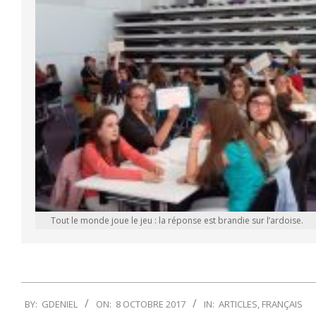
Tout le monde joue le jeu : la réponse est brandie sur l’ardoise.
2017-
BY:
GDENIEL
ON:
8 OCTOBRE 2017
IN:
ARTICLES
,
FRANÇAIS
10-