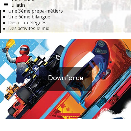
Du latin
Une 3ème prépa-métiers
Une 6ème bilangue
Des éco-délégués
Des activités le midi
Primary
Navigation
Menu
Downforce