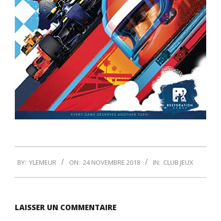
2018-
BY:
YLEMEUR
ON:
24 NOVEMBRE 2018
IN:
CLUB JEUX
11-
24
LAISSER UN COMMENTAIRE