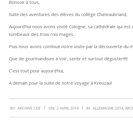
Bonsoir à tous,
Suite des aventures des élèves du collège Chateaubriand,
Aujourd’hui nous avons visité Cologne, sa cathédrale qui est 
tombeaux des trois rois mages.
Puis nous avons continué notre visite par la découverte du m
Que de gourmandises à voir, sentir et surtout déguster!!!!!
C’est tout pour aujourd’hui,
A demain pour la suite de notre voyage à Kreuzau!
2014-
BY:
ARCHIVE CDE
ON:
2 AVRIL 2014
IN:
ALLEMAGNE 2014
,
ARC
04-
02