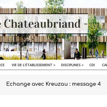
e Chateaubriand -
ICE
VIE DE L’ÉTABLISSEMENT
DISCIPLINES
CDI
CA
Primary
Navigation
Menu
Echange avec Kreuzau : message 4