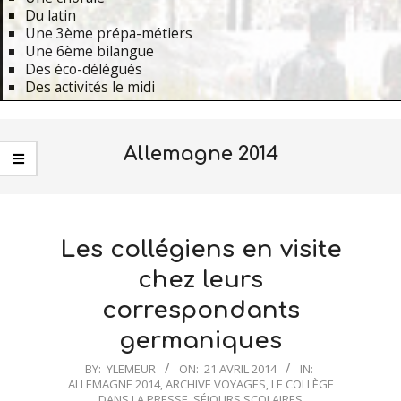
Du latin
Une 3ème prépa-métiers
Une 6ème bilangue
Des éco-délégués
Des activités le midi
Primary
Navigation
Allemagne 2014
Menu
Les collégiens en visite
chez leurs
correspondants
germaniques
2014-
BY:
YLEMEUR
ON:
21 AVRIL 2014
IN:
ALLEMAGNE 2014
,
ARCHIVE VOYAGES
,
LE COLLÈGE
04-
DANS LA PRESSE
,
SÉJOURS SCOLAIRES