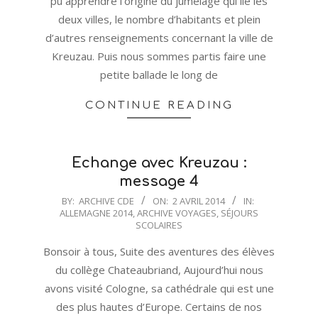
pu apprendre l’origine du jumelage qui lie les
deux villes, le nombre d’habitants et plein
d’autres renseignements concernant la ville de
Kreuzau. Puis nous sommes partis faire une
petite ballade le long de
CONTINUE READING
Echange avec Kreuzau :
message 4
2014-
BY:
ARCHIVE CDE
ON:
2 AVRIL 2014
IN:
ALLEMAGNE 2014
,
ARCHIVE VOYAGES
,
SÉJOURS
04-
SCOLAIRES
02
Bonsoir à tous, Suite des aventures des élèves
du collège Chateaubriand, Aujourd’hui nous
avons visité Cologne, sa cathédrale qui est une
des plus hautes d’Europe. Certains de nos