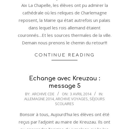
Aix La Chapelle, les élèves ont pu admirer la
cathédrale où les reliques de Charlemagne
reposent, la Mairie qui était autrefois un palais
dans lequel les rois allemand étaient
couronnés…Et les sources thermales de la ville.
Demain nous prenons le chemin du retour!!!
CONTINUE READING
Echange avec Kreuzau :
message 5
2014-
BY:
ARCHIVE CDE
ON:
3 AVRIL 2014
IN:
ALLEMAGNE 2014
,
ARCHIVE VOYAGES
,
SÉJOURS
04-
SCOLAIRES
03
Bonsoir à tous, Aujourd’hui les élèves ont été
reçus par l’adjoint au maire de Kreuzau. Ils ont