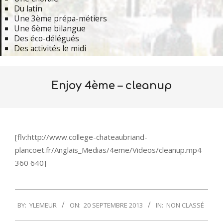
Du latin
Une 3ème prépa-métiers
Une 6ème bilangue
Des éco-délégués
Des activités le midi
Primary
Navigation
Enjoy 4ème – cleanup
Menu
[flv:http://www.college-chateaubriand-
plancoet.fr/Anglais_Medias/4eme/Videos/cleanup.mp4
360 640]
2013-
BY:
YLEMEUR
ON:
20 SEPTEMBRE 2013
IN:
NON CLASSÉ
09-
20