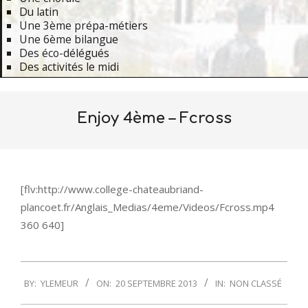
Du latin
Une 3ème prépa-métiers
Une 6ème bilangue
Des éco-délégués
Des activités le midi
Primary
Navigation
Enjoy 4ème – Fcross
Menu
[flv:http://www.college-chateaubriand-
plancoet.fr/Anglais_Medias/4eme/Videos/Fcross.mp4
360 640]
2013-
BY:
YLEMEUR
ON:
20 SEPTEMBRE 2013
IN:
NON CLASSÉ
09-
20