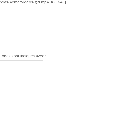
_Medias/4eme/Videos/gift.mp4 360 640]
toires sont indiqués avec
*