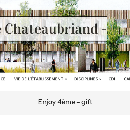
e Chateaubriand -
ICE
VIE DE L’ÉTABLISSEMENT
DISCIPLINES
CDI
CA
Primary
Navigation
Menu
Enjoy 4ème – gift