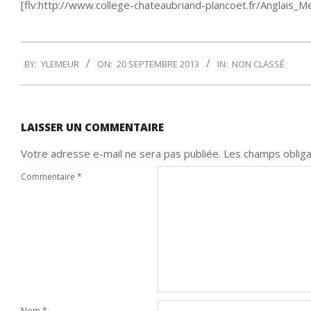
[flv:http://www.college-chateaubriand-plancoet.fr/Anglais
2013-
BY:
YLEMEUR
ON:
20 SEPTEMBRE 2013
IN:
NON CLASSÉ
09-
20
LAISSER UN COMMENTAIRE
Votre adresse e-mail ne sera pas publiée.
Les champs obliga
Commentaire
*
Nom
*