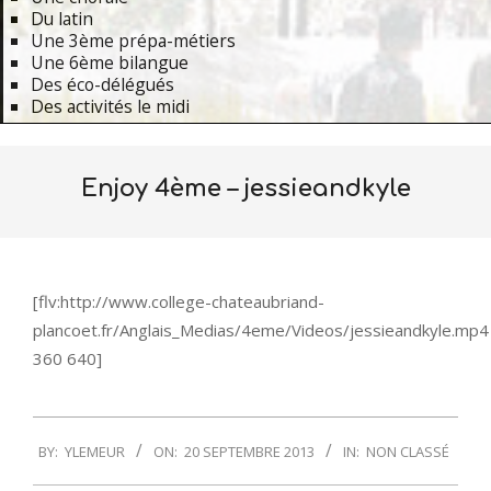
Du latin
Une 3ème prépa-métiers
Une 6ème bilangue
Des éco-délégués
Des activités le midi
Primary
Navigation
Enjoy 4ème – jessieandkyle
Menu
[flv:http://www.college-chateaubriand-
plancoet.fr/Anglais_Medias/4eme/Videos/jessieandkyle.mp4
360 640]
2013-
BY:
YLEMEUR
ON:
20 SEPTEMBRE 2013
IN:
NON CLASSÉ
09-
20