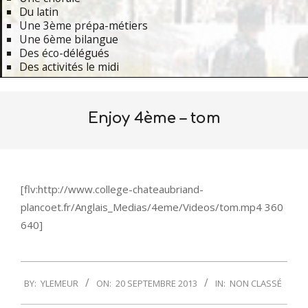
Du latin
Une 3ème prépa-métiers
Une 6ème bilangue
Des éco-délégués
Des activités le midi
Primary
Navigation
Enjoy 4ème – tom
Menu
[flv:http://www.college-chateaubriand-
plancoet.fr/Anglais_Medias/4eme/Videos/tom.mp4 360
640]
2013-
BY:
YLEMEUR
ON:
20 SEPTEMBRE 2013
IN:
NON CLASSÉ
09-
20